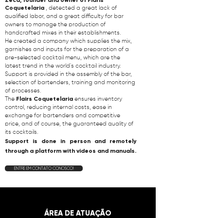
Zeca, founder and owner of Flaris
Coquetelaria
, detected a great lack of
qualified labor, and a great difficulty for bar
owners to manage the production of
handcrafted mixes in their establishments.
He created a company which supplies the mix,
garnishes and inputs for the preparation of a
pre-selected cocktail menu, which are the
latest trend in the world's cocktail industry.
Support is provided in the assembly of the bar,
selection of bartenders, training and monitoring
of processes.
Flairs Coquetelaria
The
ensures inventory
control, reducing internal costs, ease in
exchange for bartenders and competitive
price, and of course, the guaranteed quality of
its cocktails.
Support is done in person and remotely
through a platform with videos and manuals.
ENTRE EM CONTATO CONOSCO!
​ÁREA DE ATUAÇÃO