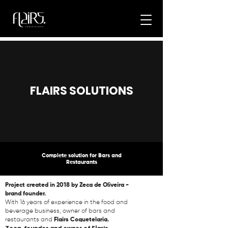
FLAIRS SOLUTIONS
Complete solution for Bars and
Restaurants
Project created in 2018 by Zeca de Oliveira -
brand founder.
With 16 years of experience in the food and
beverage business, owner of bars and
restaurants and
Flairs Coquetelaria.