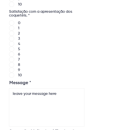
10
Satisfação com a apresentação dos
coquetéis.
*
0
1
2
3
4
5
6
7
8
9
10
Message