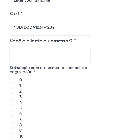
Cell
Você é cliente ou assessor?
Satisfação com atendimento comercial e
degustação.
*
0
1
2
3
4
5
6
7
8
9
10