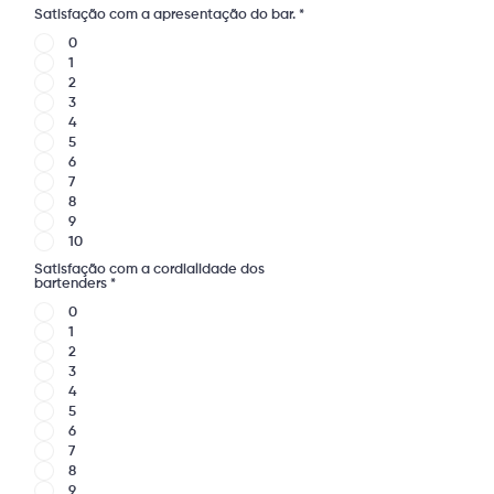
Satisfação com a apresentação do bar.
*
0
1
2
3
4
5
6
7
8
9
10
Satisfação com a cordialidade dos
bartenders
*
0
1
2
3
4
5
6
7
8
9